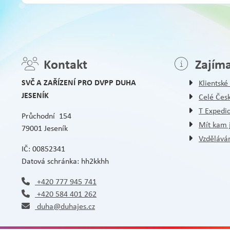
Kontakt
Zajím
SVČ A ZAŘÍZENÍ PRO DVPP DUHA
Klientsk
JESENÍK
Celé Čes
T Expedi
Průchodní 154
Mít kam j
79001 Jeseník
Vzděláván
IČ: 00852341
Datová schránka: hh2kkhh
+420 777 945 741
+420 584 401 262
duha@duhajes.cz