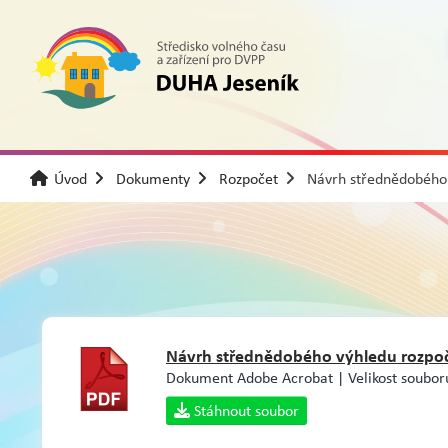
Úvod
Dokumenty
Rozpočet
Návrh střednědobého
Návrh střednědobého výhledu rozpo
Dokument Adobe Acrobat | Velikost soubor
Stáhnout soubor