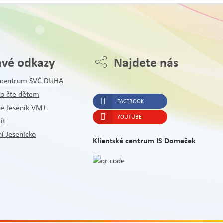
avé odkazy
Najdete nás
é centrum SVČ DUHA
ko čte dětem
FACEBOOK
ce Jeseník VMJ
YOUTUBE
ít
í Jesenicko
Klientské centrum IS Domeček