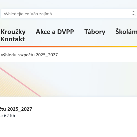
Kroužky
Akce a DVPP
Tábory
Školá
Kontakt
 výhledu rozpočtu 2025_2027
čtu 2025_2027
u: 62 Kb