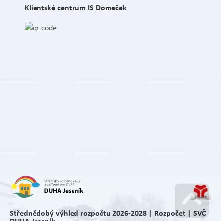
Klientské centrum IS Domeček
Střednědobý výhled rozpočtu 2026-2028 | Rozpočet | SVČ
DUHA Jeseník