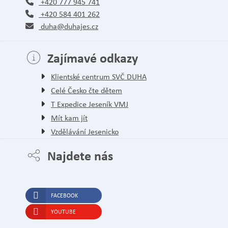
+420 777 945 741
+420 584 401 262
duha@duhajes.cz
Zajímavé odkazy
Klientské centrum SVČ DUHA
Celé Česko čte dětem
T Expedice Jeseník VMJ
Mít kam jít
Vzdělávání Jesenicko
Najdete nás
FACEBOOK
YOUTUBE