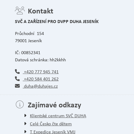
Kontakt
SVČ A ZAŘÍZENÍ PRO DVPP DUHA JESENÍK
Průchodní 154
79001 Jeseník
IČ: 00852341
Datová schránka: hh2kkhh
+420 777 945 741
+420 584 401 262
duha@duhajes.cz
Zajímavé odkazy
Klientské centrum SVČ DUHA
Celé Česko čte dětem
T Expedice Jeseník VMJ