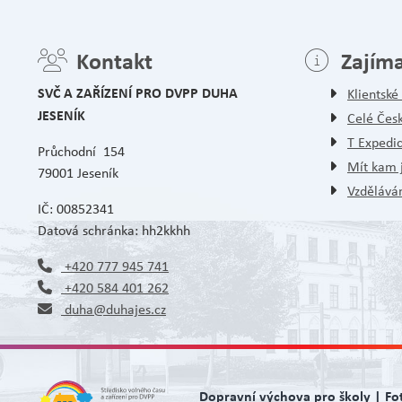
Kontakt
Zajím
SVČ A ZAŘÍZENÍ PRO DVPP DUHA
Klientsk
JESENÍK
Celé Čes
T Expedi
Průchodní 154
Mít kam j
79001 Jeseník
Vzděláván
IČ: 00852341
Datová schránka: hh2kkhh
+420 777 945 741
+420 584 401 262
duha@duhajes.cz
Dopravní výchova pro školy | Fo