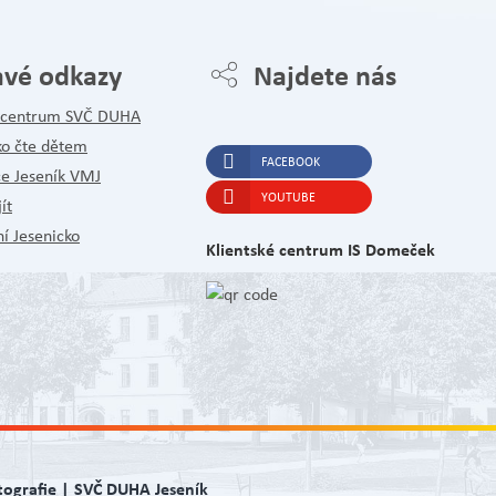
avé odkazy
Najdete nás
é centrum SVČ DUHA
ko čte dětem
FACEBOOK
ce Jeseník VMJ
YOUTUBE
ít
í Jesenicko
Klientské centrum IS Domeček
tografie | SVČ DUHA Jeseník