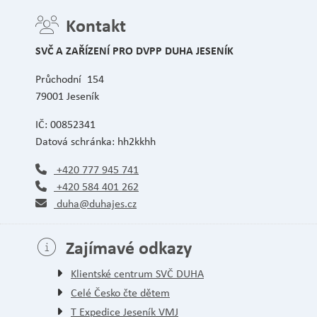
Kontakt
SVČ A ZAŘÍZENÍ PRO DVPP DUHA JESENÍK
Průchodní 154
79001 Jeseník
IČ: 00852341
Datová schránka: hh2kkhh
+420 777 945 741
+420 584 401 262
duha@duhajes.cz
Zajímavé odkazy
Klientské centrum SVČ DUHA
Celé Česko čte dětem
T Expedice Jeseník VMJ