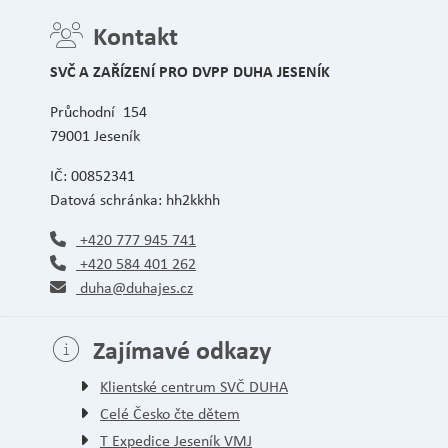
Kontakt
SVČ A ZAŘÍZENÍ PRO DVPP DUHA JESENÍK
Průchodní 154
79001 Jeseník
IČ: 00852341
Datová schránka: hh2kkhh
+420 777 945 741
+420 584 401 262
duha@duhajes.cz
Zajímavé odkazy
Klientské centrum SVČ DUHA
Celé Česko čte dětem
T Expedice Jeseník VMJ