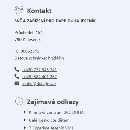
Kontakt
SVČ A ZAŘÍZENÍ PRO DVPP DUHA JESENÍK
Průchodní 154
79001 Jeseník
IČ: 00852341
Datová schránka: hh2kkhh
+420 777 945 741
+420 584 401 262
duha@duhajes.cz
Zajímavé odkazy
Klientské centrum SVČ DUHA
Celé Česko čte dětem
T Expedice Jeseník VMJ