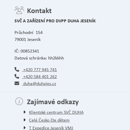
Kontakt
SVČ A ZAŘÍZENÍ PRO DVPP DUHA JESENÍK
Průchodní 154
79001 Jeseník
IČ: 00852341
Datová schránka: hh2kkhh
+420 777 945 741
+420 584 401 262
duha@duhajes.cz
Zajímavé odkazy
Klientské centrum SVČ DUHA
Celé Česko čte dětem
T Expedice Jeseník VMJ