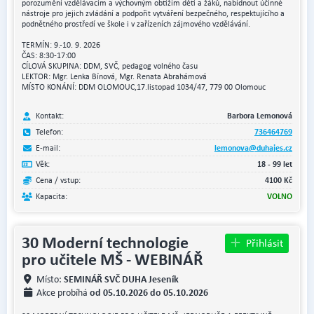
porozumění vzdělávacím a výchovným obtížím dětí a žáků, nabídnout účinné
nástroje pro jejich zvládání a podpořit vytváření bezpečného, respektujícího a
podnětného prostředí ve škole i v zařízeních zájmového vzdělávání.
TERMÍN: 9.-10. 9. 2026
ČAS: 8:30-17:00
CÍLOVÁ SKUPINA: DDM, SVČ, pedagog volného času
LEKTOR: Mgr. Lenka Bínová, Mgr. Renata Abrahámová
MÍSTO KONÁNÍ: DDM OLOMOUC,17.listopad 1034/47, 779 00 Olomouc
Kontakt:
Barbora Lemonová
Telefon:
736464769
E-mail:
lemonova@duhajes.cz
Věk:
18 - 99 let
Cena / vstup:
4100 Kč
Kapacita:
VOLNO
30 Moderní technologie
Přihlásit
pro učitele MŠ - WEBINÁŘ
SEMINÁŘ SVČ DUHA Jeseník
Místo:
od 05.10.2026 do 05.10.2026
Akce probíhá