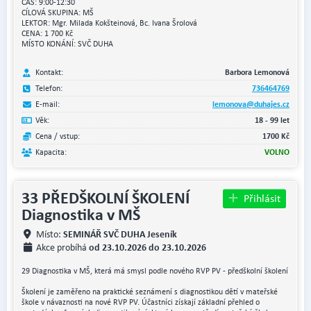
ČAS: 9:00-12:30
CÍLOVÁ SKUPINA: MŠ
LEKTOR: Mgr. Milada Kokšteinová, Bc. Ivana Šrolová
CENA: 1 700 Kč
MÍSTO KONÁNÍ: SVČ DUHA
Kontakt:
Barbora Lemonová
Telefon:
736464769
E-mail:
lemonova@duhajes.cz
Věk:
18 - 99 let
Cena / vstup:
1700 Kč
Kapacita:
VOLNO
33 PŘEDŠKOLNÍ ŠKOLENÍ
Přihlásit
Diagnostika v MŠ
SEMINÁŘ SVČ DUHA Jeseník
Místo:
od 23.10.2026 do 23.10.2026
Akce probíhá
29 Diagnostika v MŠ, která má smysl podle nového RVP PV - předškolní školení
Školení je zaměřeno na praktické seznámení s diagnostikou dětí v mateřské
škole v návaznosti na nové RVP PV. Účastníci získají základní přehled o