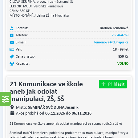
CÍLOVÁ SKUPINA: provozní zaměstnanci ŠJ
LEKTOR: MUDr. Veronika Panáčková
CENA: 850 Kč
MÍSTO KONÁNÍ: Jídelna ZŠ na Hlucháku
Kontakt:
Barbora Lemonová
Telefon:
736464769
E-mail:
lemonova@duhajes.cz
Věk:
18 - 99 let
Cena / vstup:
850 Kč
Kapacita:
VOLNO
21 Komunikace ve škole
Přihlásit
aneb jak odolat
manipulaci, ZŠ, SŠ
SEMINÁŘ SVČ DUHA Jeseník
Místo:
od 06.11.2026 do 06.11.2026
Akce probíhá
21 Komunikace ve škole aneb jak odolat manipulaci ze strany rodičů a žáků
Seminář nabízí komplexní pohled na problematiku manipulace, manipulátory a
jejich oběti, ale především praktické postupy, jak se manipulaci bránit,