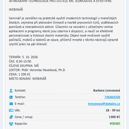
30 MODERNÍ TECHNOLOGIE PRO UČITELE MŠ: JEDNODUŠE A EFEKTIVNĚ
WEBINÁŘ
Seminář je zaměřen na praktické využití moderních technologií v mateřských
školách, zejména při plánování činností a tvorbě pracovních listů, vzdělávacích
pomůcek a interaktivních aktivit. Účastníci se seznámí s užitečnými online
aplikacemi a programy, které jsou zdarma k dispozici, a naučí se efektivně
personalizovat a tisknout vlastní materiály. Objeví nové možnosti využití
počítačů, mobilů a tabletů ve výuce, přičemž mnohé z těchto nástrojů výrazně
urychlí práci na pár kliknutí.
TERMÍN: 5. 10. 2026
ČAS: 8:30-15:00
CÍLOVÁ SKUPINA: MŠ
LEKTOR: PhDr. Veronika Havelková, Ph.D.
CENA: 1 200 Kč
MÍSTO KONÁNÍ: WEBINÁŘ
Kontakt:
Barbora Lemonová
Telefon:
736464769
E-mail:
lemonova@duhajes.cz
Věk:
18 - 99 let
Cena / vstup:
1300 Kč
Kapacita:
VOLNO