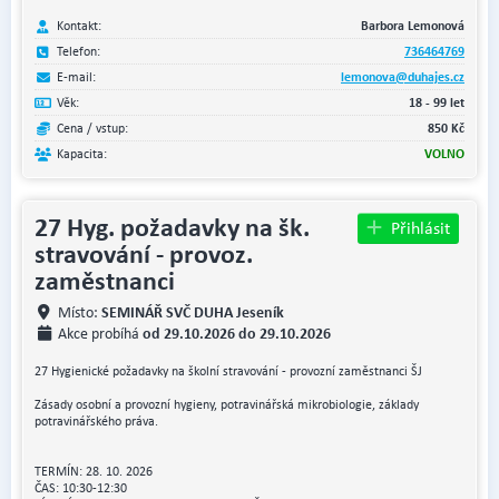
Kontakt:
Barbora Lemonová
Telefon:
736464769
E-mail:
lemonova@duhajes.cz
Věk:
18 - 99 let
Cena / vstup:
850 Kč
Kapacita:
VOLNO
27 Hyg. požadavky na šk.
Přihlásit
stravování - provoz.
zaměstnanci
SEMINÁŘ SVČ DUHA Jeseník
Místo:
od 29.10.2026 do 29.10.2026
Akce probíhá
27 Hygienické požadavky na školní stravování - provozní zaměstnanci ŠJ
Zásady osobní a provozní hygieny, potravinářská mikrobiologie, základy
potravinářského práva.
TERMÍN: 28. 10. 2026
ČAS: 10:30-12:30