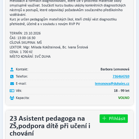
metodách a formách diagnostikování, které lze v prostředí mateřské školy
smysluplně využívat. Součástí kurzu budou ukázky konkrétních diagnostických
nástrojů a postupů, které odpovídají požadavkům současného předškolního
vzdělávání.
Kurz je určen pedagogům mateřských škol, kteří chtějí vést diagnostiku
přehledně, účelně a v souladu s novým RVP PV
TERMÍN: 23.10.2026
ČAS: 13:00-16:30
CÍLOVÁ SKUPINA: MŠ
LEKTOR: Mgr. Milada Kokšteinová, Bc. Ivana Šrolová
CENA: 1 700 Kč
MÍSTO KONÁNÍ: SVČ DUHA
Kontakt:
Barbora Lemonová
Telefon:
736464769
E-mail:
lemonova@duhajes.cz
Věk:
18 - 99 let
Kapacita:
VOLNO
23 Asistent pedagoga na
Přihlásit
ZŠ,podpora dítě při učení i
chování