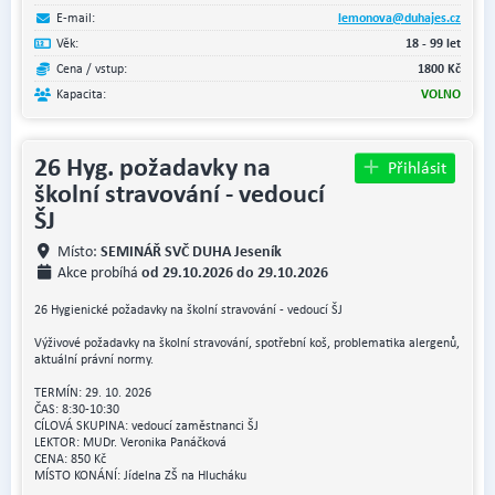
E-mail:
lemonova@duhajes.cz
Věk:
18 - 99 let
Cena / vstup:
1800 Kč
Kapacita:
VOLNO
26 Hyg. požadavky na
Přihlásit
školní stravování - vedoucí
ŠJ
SEMINÁŘ SVČ DUHA Jeseník
Místo:
od 29.10.2026 do 29.10.2026
Akce probíhá
26 Hygienické požadavky na školní stravování - vedoucí ŠJ
Výživové požadavky na školní stravování, spotřební koš, problematika alergenů,
aktuální právní normy.
TERMÍN: 29. 10. 2026
ČAS: 8:30-10:30
CÍLOVÁ SKUPINA: vedoucí zaměstnanci ŠJ
LEKTOR: MUDr. Veronika Panáčková
CENA: 850 Kč
MÍSTO KONÁNÍ: Jídelna ZŠ na Hlucháku