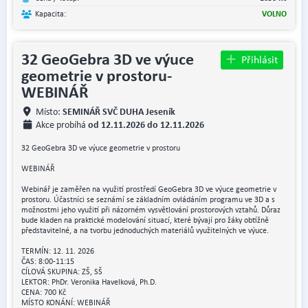
Kapacita:
VOLNO
32 GeoGebra 3D ve výuce
Přihlásit
geometrie v prostoru-
WEBINÁŘ
SEMINÁŘ SVČ DUHA Jeseník
Místo:
od 12.11.2026 do 12.11.2026
Akce probíhá
32 GeoGebra 3D ve výuce geometrie v prostoru
WEBINÁŘ
Webinář je zaměřen na využití prostředí GeoGebra 3D ve výuce geometrie v
prostoru. Účastníci se seznámí se základním ovládáním programu ve 3D a s
možnostmi jeho využití při názorném vysvětlování prostorových vztahů. Důraz
bude kladen na praktické modelování situací, které bývají pro žáky obtížně
představitelné, a na tvorbu jednoduchých materiálů využitelných ve výuce.
TERMÍN: 12. 11. 2026
ČAS: 8:00-11:15
CÍLOVÁ SKUPINA: ZŠ, SŠ
LEKTOR: PhDr. Veronika Havelková, Ph.D.
CENA: 700 Kč
MÍSTO KONÁNÍ: WEBINÁŘ