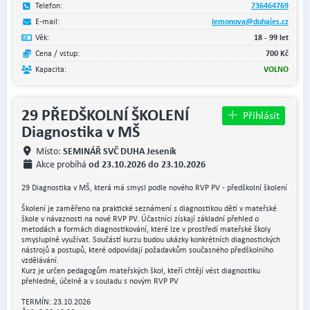
Telefon:
736464769
E-mail:
lemonova@duhajes.cz
Věk:
18 - 99 let
Cena / vstup:
700 Kč
Kapacita:
VOLNO
29 PŘEDŠKOLNÍ ŠKOLENÍ
Přihlásit
Diagnostika v MŠ
SEMINÁŘ SVČ DUHA Jeseník
Místo:
od 23.10.2026 do 23.10.2026
Akce probíhá
29 Diagnostika v MŠ, která má smysl podle nového RVP PV - předškolní školení
Školení je zaměřeno na praktické seznámení s diagnostikou dětí v mateřské
škole v návaznosti na nové RVP PV. Účastníci získají základní přehled o
metodách a formách diagnostikování, které lze v prostředí mateřské školy
smysluplně využívat. Součástí kurzu budou ukázky konkrétních diagnostických
nástrojů a postupů, které odpovídají požadavkům současného předškolního
vzdělávání.
Kurz je určen pedagogům mateřských škol, kteří chtějí vést diagnostiku
přehledně, účelně a v souladu s novým RVP PV
TERMÍN: 23.10.2026