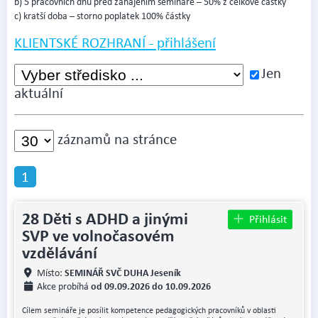
b) 5 pracovních dnů před zahájením semináře – 50% z celkové částky
c) kratší doba – storno poplatek 100% částky
KLIENTSKÉ ROZHRANÍ - přihlášení
Jen
aktuální
záznamů na stránce
1
28 Děti s ADHD a jinými
Přihlásit
SVP ve volnočasovém
vzdělávání
SEMINÁŘ SVČ DUHA Jeseník
Místo:
od 09.09.2026 do 10.09.2026
Akce probíhá
Cílem semináře je posílit kompetence pedagogických pracovníků v oblasti