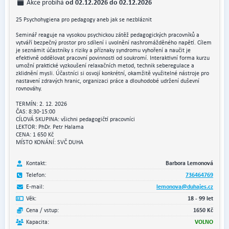
od 02.12.2026 do 02.12.2026
Akce probíhá
25 Psychohygiena pro pedagogy aneb jak se nezbláznit
Seminář reaguje na vysokou psychickou zátěž pedagogických pracovníků a
vytváří bezpečný prostor pro sdílení i uvolnění nashromážděného napětí. Cílem
je seznámit účastníky s riziky a příznaky syndromu vyhoření a naučit je
efektivně oddělovat pracovní povinnosti od soukromí. Interaktivní forma kurzu
umožní praktické vyzkoušení relaxačních metod, technik seberegulace a
zklidnění mysli. Účastníci si osvojí konkrétní, okamžitě využitelné nástroje pro
nastavení zdravých hranic, organizaci práce a dlouhodobé udržení duševní
rovnováhy.
TERMÍN: 2. 12. 2026
ČAS: 8:30-15:00
CÍLOVÁ SKUPINA: všichni pedagogičtí pracovníci
LEKTOR: PhDr. Petr Halama
CENA: 1 650 Kč
MÍSTO KONÁNÍ: SVČ DUHA
Kontakt:
Barbora Lemonová
Telefon:
736464769
E-mail:
lemonova@duhajes.cz
Věk:
18 - 99 let
Cena / vstup:
1650 Kč
Kapacita:
VOLNO