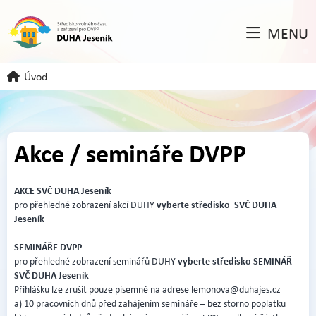
MENU
Úvod
Akce / semináře DVPP
AKCE SVČ DUHA Jeseník
vyberte středisko SVČ DUHA
pro přehledné zobrazení akcí DUHY
Jeseník
SEMINÁŘE DVPP
vyberte středisko SEMINÁŘ
pro přehledné zobrazení seminářů DUHY
SVČ DUHA Jeseník
Přihlášku lze zrušit pouze písemně na adrese
lemonova@duhajes.cz
a) 10 pracovních dnů před zahájením semináře – bez storno poplatku