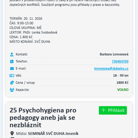
zbytečných konfliktů. Součástí programu jsou příklady z praxe a kazuistiky.
TERMÍN: 20. 11. 2026
ČAS: 9:00-15:00
CÍLOVÁ SKUPINA: MŠ
LEKTOR: PhDr. Lenka Svobodová
CENA: 1 800 Kč
MÍSTO KONÁNÍ: SVČ DUHA
Kontakt:
Barbora Lemonová
Telefon:
736464769
E-mail:
lemonova@duhajes.cz
Věk:
18 - 99 let
Cena / vstup:
1800 Kč
Kapacita:
VOLNO
25 Psychohygiena pro
Přihlásit
pedagogy aneb jak se
nezbláznit
SEMINÁŘ SVČ DUHA Jeseník
Místo: