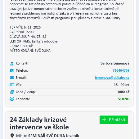
nenechat se zatlačit do defenzivní pozice a účinně na ni reagovat. Současně
ukazuje, jak lze komunikační techniky využívat aktivně a konstruktivně při
jednání s problémovými rodiči či žáky a při řešení náročných situací bez
zbytečných konfliktů. Součástí programu jsou příklady z praxe a kazuistiky.
TERMÍN: 6. 11. 2026
ČAS: 9:00-15:00
CÍLOVÁ SKUPINA: ZŠ, SŠ
LEKTOR: PhDr. Lenka Svobodová
CENA: 1 800 Kč
MÍSTO KONÁNÍ: SVČ DUHA
Kontakt:
Barbora Lemonová
Telefon:
736464769
E-mail:
lemonova@duhajes.cz
Věk:
18 - 99 let
Cena / vstup:
1800 Kč
Kapacita:
VOLNO
24 Základy krizové
Přihlásit
intervence ve škole
SEMINÁŘ SVČ DUHA Jeseník
Místo: