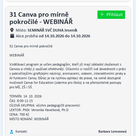
31 Canva pro mírně
Přihlásit
pokročilé - WEBINÁŘ
SEMINÁŘ SVČ DUHA Jeseník
Místo:
od 14.10.2026 do 14.10.2026
Akce probíhá
31 Canva pro mírně pokročilé
WEBINÁŘ
Vzdělávací program je určen pedagogům, kteří již mají základní zkušenost s
Canvou a chtějí ji využívat efektivněji. Účastníci si rozšíří své dovednosti v práci
s pokročilejšími grafickými nástroji, animacemi, videem, interaktivními prvky a
AI funkcemi Canvy. Důraz je na rychlou aplikaci do praxe, na volně dostupné
možnosti Canva for Education (zdarma pro školy) a na přenositelné postupy
pro MŠ, ZŠ i SŠ.
TERMÍN: 14. 10. 2026
ČAS: 8:00-11:15
CÍLOVÁ SKUPINA: všichni pedagogičtí pracovníci
LEKTOR: PhDr. Veronika Havelková, Ph.D.
CENA: 700 Kč
MÍSTO KONÁNÍ: WEBINÁŘ
Kontakt:
Barbora Lemonová