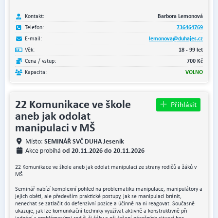
Kontakt:
Barbora Lemonová
Telefon:
736464769
E-mail:
lemonova@duhajes.cz
Věk:
18 - 99 let
Cena / vstup:
700 Kč
Kapacita:
VOLNO
22 Komunikace ve škole
Přihlásit
aneb jak odolat
manipulaci v MŠ
SEMINÁŘ SVČ DUHA Jeseník
Místo:
od 20.11.2026 do 20.11.2026
Akce probíhá
22 Komunikace ve škole aneb jak odolat manipulaci ze strany rodičů a žáků v
MŠ
Seminář nabízí komplexní pohled na problematiku manipulace, manipulátory a
jejich oběti, ale především praktické postupy, jak se manipulaci bránit,
nenechat se zatlačit do defenzivní pozice a účinně na ni reagovat. Současně
ukazuje, jak lze komunikační techniky využívat aktivně a konstruktivně při
jednání s problémovými rodiči či žáky a při řešení náročných situací bez