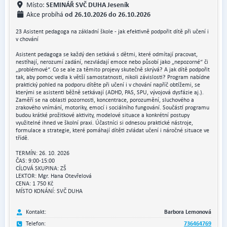
SEMINÁŘ SVČ DUHA Jeseník
Místo:
od 26.10.2026 do 26.10.2026
Akce probíhá
23 Asistent pedagoga na základní škole - jak efektivně podpořit dítě při učení i
v chování
Asistent pedagoga se každý den setkává s dětmi, které odmítají pracovat,
nestíhají, nerozumí zadání, nezvládají emoce nebo působí jako „nepozorné“ či
„problémové“. Co se ale za těmito projevy skutečně skrývá? A jak dítě podpořit
tak, aby pomoc vedla k větší samostatnosti, nikoli závislosti? Program nabídne
praktický pohled na podporu dítěte při učení i v chování napříč obtížemi, se
kterými se asistenti běžně setkávají (ADHD, PAS, SPU, vývojová dysfázie aj.).
Zaměří se na oblasti pozornosti, koncentrace, porozumění, sluchového a
zrakového vnímání, motoriky, emocí i sociálního fungování. Součástí programu
budou krátké prožitkové aktivity, modelové situace a konkrétní postupy
využitelné ihned ve školní praxi. Účastníci si odnesou praktické nástroje,
formulace a strategie, které pomáhají dítěti zvládat učení i náročné situace ve
třídě.
TERMÍN: 26. 10. 2026
ČAS: 9:00-15:00
CÍLOVÁ SKUPINA: ZŠ
LEKTOR: Mgr. Hana Otevřelová
CENA: 1 750 Kč
MÍSTO KONÁNÍ: SVČ DUHA
Kontakt:
Barbora Lemonová
Telefon:
736464769