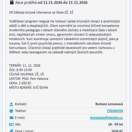
od 11.11.2026 do 11.11.2026
Akce probíhá
24 Základy krizové intervence ve škole ZŠ, SŠ
Vzdělávací program reaguje na rostoucí výskyt krizových situací a psychických
obtíží u dětí a dospívajících. Cílem semináře je rozvinout klíčové kompetence
moderního pedagoga v oblasti včasného záchytu a stabilizace žáka v akutní
krizi, například při silném stresu, agresivním chování či sebevražedných
tendencích. Kurz kombinuje vymezení základních teoretických pojmů, jako je
trauma, šok či první psychická pomoc, s interaktivním nácvikem krizové
komunikace. Účastníci získají praktické dovednosti pro vedení rozhovoru s
dítětem nebo teenagerem na základě reálných školních kazuistik.
TERMÍN: 11. 11. 2026
ČAS: 8:30-15:00
CÍLOVÁ SKUPINA: ZŠ, SŠ
LEKTOR: PhDr. Petr Halama
CENA: 1 650 Kč
MÍSTO KONÁNÍ: SVČ DUHA
Kontakt:
Barbora Lemonová
Telefon:
736464769
E-mail:
lemonova@duhajes.cz
Věk:
18 - 99 let
Cena / vstup:
1650 Kč