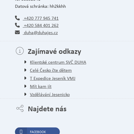
Datová schránka: hh2kkhh
+420 777 945 741
+420 584 401 262
duha@duhajes.cz
Zajímavé odkazy
Klientské centrum SVČ DUHA
Celé Česko čte dětem
T Expedice Jeseník VMJ
Mít kam jít
Vzdělávání Jesenicko
Najdete nás
FACEBOOK