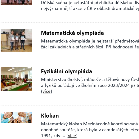
Dětská scéna je celostátní přehlídka dětského di
nejvýznamnější akce v ČR v oblasti dramatické 
Matematická olympiáda
Matematická olympiáda je nejstarší předmětová 
žáci základních a středních škol. Při hodnocení ř
Fyzikální olympiáda
Ministerstvo školství, mládeže a tělovýchovy Če
a fyziků pořádají ve školním roce 2023/2024 již 6
(
více
)
Klokan
Matematický klokan Mezinárodně koordinovaná 
obdobné soutěže, která byla v osmdesátých letec
1991, kdy
... (
více
)