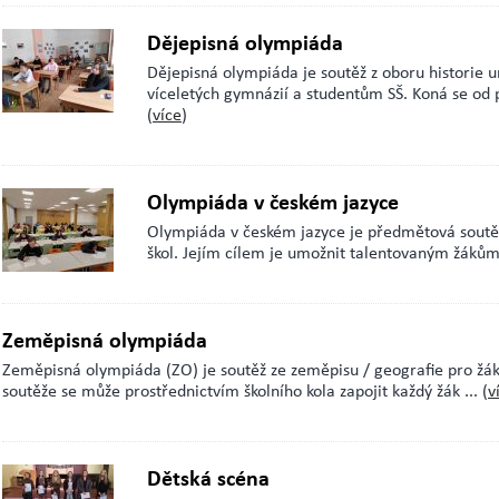
Dějepisná olympiáda
Dějepisná olympiáda je soutěž z oboru historie u
víceletých gymnázií a studentům SŠ. Koná se od po
(
více
)
Olympiáda v českém jazyce
Olympiáda v českém jazyce je předmětová soutěž 
škol. Jejím cílem je umožnit talentovaným žákům
Zeměpisná olympiáda
Zeměpisná olympiáda (ZO) je soutěž ze zeměpisu / geografie pro žáky
soutěže se může prostřednictvím školního kola zapojit každý žák
... (
v
Dětská scéna