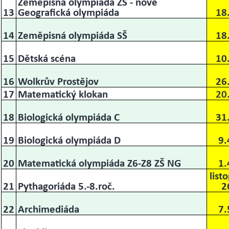
Zeměpisná olympiáda ZŠ - nově
13
Geografická olympiáda
18
14
Zeměpisná olympiáda SŠ
18
15
Dětská scéna
10
16
Wolkrův Prostějov
26
17
Matematický klokan
20
18
Biologická olympiáda C
31
19
Biologická olympiáda D
9.
20
Matematická olympiáda Z6-Z8 ZŠ NG
1.
list
21
Pythagoriáda 5.-8.roč.
2
22
Archimediáda
7.