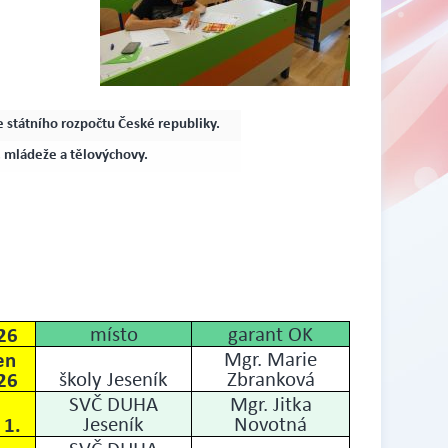
 státního rozpočtu České republiky.
, mládeže a tělovýchovy.
26
místo
garant OK
en
Mgr. Marie
26
školy Jeseník
Zbranková
SVČ DUHA
Mgr. Jitka
 1.
Jeseník
Novotná