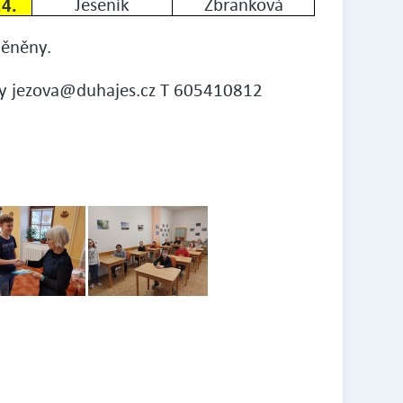
.4.
Jeseník
Zbranková
měněny.
ky jezova@duhajes.cz T 605410812