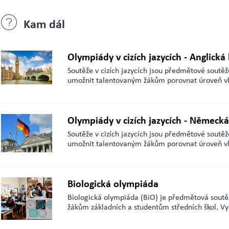
Kam dál
Olympiády v cizích jazycích - Anglická
Soutěže v cizích jazycích jsou předmětové soutěže
umožnit talentovaným žákům porovnat úroveň vl
Olympiády v cizích jazycích - Německ
Soutěže v cizích jazycích jsou předmětové soutěže
umožnit talentovaným žákům porovnat úroveň vl
Biologická olympiáda
Biologická olympiáda (BiO) je předmětová soutěž
žákům základních a studentům středních škol. V