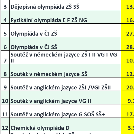
3
Dějepisná olympiáda ZŠ SŠ
13
4
Fyzikální olympiáda E F ZŠ NG
16
5
Olympiáda v ČJ ZŠ
27
6
Olympiáda v ČJ SŠ
28
Soutěž v německém jazyce ZŠ I II VG I VG
7
II
10
8
Soutěž v německém jazyce SŠ
12
9
Soutěž v anglickém jazyce ZŠI /VGI ZŠII
20
10
Soutěž v anglickém jazyce VG II
9.
11
Soutěž v anglickém jazyce G SOŠ SŠ+
17
12
Chemická olympiáda D
3.