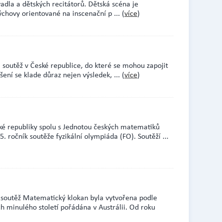
vadla a dětských recitátorů. Dětská scéna je
výchovy orientované na inscenační p
... (
více
)
soutěž v České republice, do které se mohou zapojit
ešení se klade důraz nejen výsledek,
... (
více
)
ské republiky spolu s Jednotou českých matematiků
5. ročník soutěže fyzikální olympiáda (FO). Soutěží
...
soutěž Matematický klokan byla vytvořena podle
h minulého století pořádána v Austrálii. Od roku