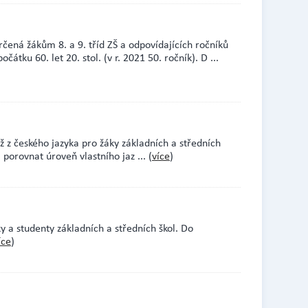
rčená žákům 8. a 9. tříd ZŠ a odpovídajících ročníků
čátku 60. let 20. stol. (v r. 2021 50. ročník). D
...
z českého jazyka pro žáky základních a středních
 porovnat úroveň vlastního jaz
... (
více
)
 a studenty základních a středních škol. Do
íce
)