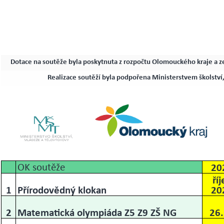
Dotace na soutěže byla poskytnuta z rozpočtu Olomouckého kraje a ze
Realizace soutěží byla podpořena Ministerstvem školství
OK soutěže
20
říj
1
Přírodovědný klokan
20
2
Matematická olympiáda Z5 Z9 ZŠ NG
26.