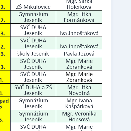
Mgr. Šárka
.2.
ZŠ Mikulovice
Hoferková
Gymnázium
Mgr. Jitka
.2.
Jeseník
Formánková
SVČ DUHA
.3.
Jeseník
Iva Janošťáková
SVČ DUHA
.2.
Jeseník
Iva Janošťáková
.3.
školy Jeseník
Pavla Ježová
SVČ DUHA
Mgr. Marie
.3.
Jeseník
Zbranková
SVČ DUHA
Mgr. Marie
4.
Jeseník
Zbranková
SVČ DUHA a ZŠ
Mgr. Jitka
4.
Jeseník
Novotná
opad
Gymnázium
Mgr. Ivana
6
Jeseník
Kašpárková
Gymnázium
Mgr. Veronika
5.
Jeseník
Honsová
SVČ DUHA
Mgr. Marie