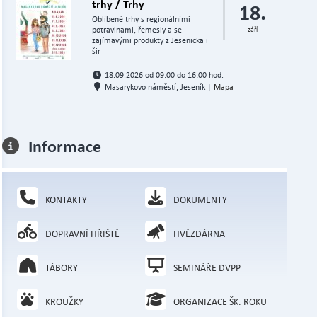
trhy / Trhy
18.
Oblíbené trhy s regionálními
potravinami, řemesly a se
září
zajímavými produkty z Jesenicka i
šir
18.09.2026 od 09:00 do 16:00 hod.
Masarykovo náměstí, Jeseník |
Mapa
Informace
KONTAKTY
DOKUMENTY
DOPRAVNÍ HŘIŠTĚ
HVĚZDÁRNA
TÁBORY
SEMINÁŘE DVPP
KROUŽKY
ORGANIZACE ŠK. ROKU