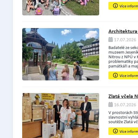
Více infor
Architektura
17.07.2026 
Badatelé ze sek
muzeem Jeseník
Nitrou z NPÚ v K
problematiky pa
památkáři a maji
Více infor
Zlatá včela 
16.07.2026 |
V prostorách St
slavnostní vyhl
soutěže Zlatá v
Více infor