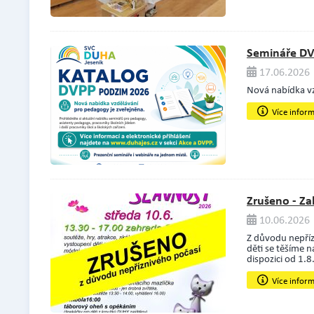
Semináře DV
17.06.2026 
Nová nabídka v
Více infor
Zrušeno - Za
10.06.2026 
Z důvodu nepříz
děti se těšíme n
dispozici od 1.
Více infor