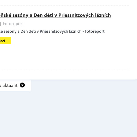
eňské sezóny a Den dětí v Priessnitzových lázních
| Fotoreport
é sezóny a Den dětí v Priessnitzových lázních - fotoreport
mací
v aktualit