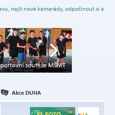
avu, najít nové kamarády, odpočinout si a
Sportovní soutěže MŠMT
Zahrada
Akce DUHA