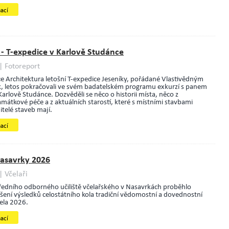
mací
 - T-expedice v Karlově Studánce
| Fotoreport
ce Architektura letošní T-expedice Jeseníky, pořádané Vlastivědným
, letos pokračovali ve svém badatelském programu exkurzí s panem
arlově Studánce. Dozvěděli se něco o historii místa, něco z
mátkové péče a z aktuálních starostí, které s místními stavbami
telé staveb mají.
mací
Nasavrky 2026
 Včelaři
ředního odborného učiliště včelařského v Nasavrkách proběhlo
ášení výsledků celostátního kola tradiční vědomostní a dovednostní
čela 2026.
mací