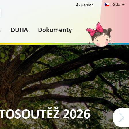
Česky
Sitemap
m
DUHA
Dokumenty
Correnty na letní tábory
TOSOUTĚŽ 2026