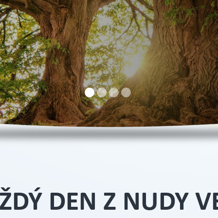
Více informací
ŽDÝ DEN Z NUDY V