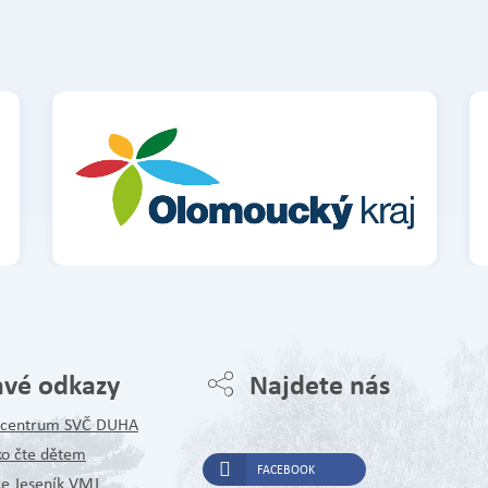
avé odkazy
Najdete nás
é centrum SVČ DUHA
ko čte dětem
FACEBOOK
ce Jeseník VMJ