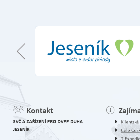
Kontakt
Zajím
SVČ A ZAŘÍZENÍ PRO DVPP DUHA
Klientsk
JESENÍK
Celé Čes
T Expedi