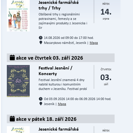
Jesenické farmářské
PÁTEK
trhy / Trhy
14.
Oblíbené trhy s regionálními
potravinami, řemesly a se
srpna
zajímavými produkty z Jesenicka i
šir
14.08.2026 od 09:00 do 17:00 hod.
Masarykovo náměstí, Jeseník |
Mapa
akce ve čtvrtek 03. září 2026
Festival Jesnění /
ČTVRTEK
Koncerty
03.
Festival Jesnění znamená 4 dny
nabité kulturou i komunitním
září
duchem v Jeseníku. Festival probí
Od 03.09.2026 14:00 do 06.09.2026 14:00 hod.
Jeseník |
Mapa
akce v pátek 18. září 2026
Jesenické farmářské
PÁTEK