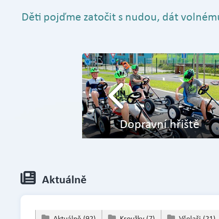
Děti pojďme zatočit s nudou, dát volnému
 DVPP
Dopravní hřiště
Aktuálně
Aktuálně
(92)
Kroužky
(7)
Včelaři
(21)