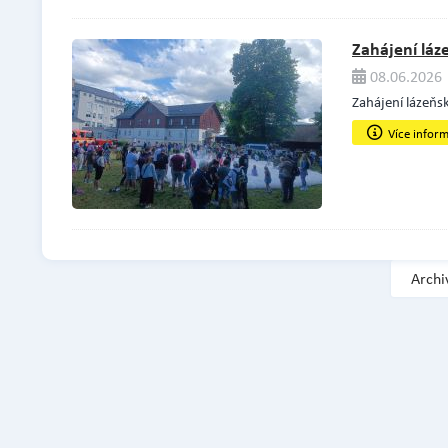
Zahájení láz
08.06.2026 
Zahájení lázeňsk
Více infor
Archi