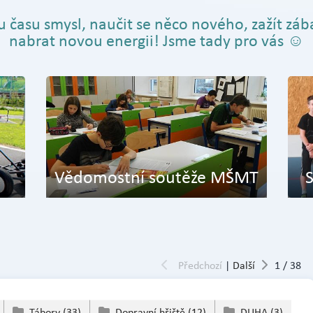
 času smysl, naučit se něco nového, zažít záb
nabrat novou energii! Jsme tady pro vás ☺
Vědomostní soutěže MŠMT
Předchozí
|
Další
1
/
38
Tábory
(33)
Dopravní hřiště
(12)
DUHA
(3)