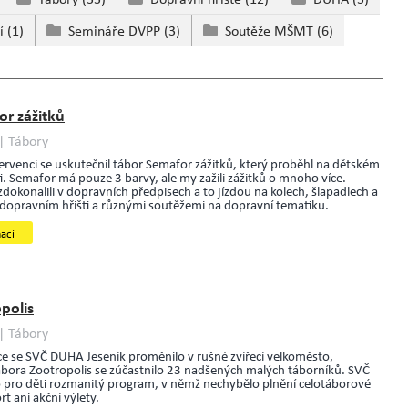
ní
(1)
Semináře DVPP
(3)
Soutěže MŠMT
(6)
r zážitků
| Tábory
ervenci se uskutečnil tábor Semafor zážitků, který proběhl na dětském
i. Semafor má pouze 3 barvy, ale my zažili zážitků o mnoho více.
dokonalili v dopravních předpisech a to jízdou na kolech, šlapadlech a
dopravním hřišti a různými soutěžemi na dopravní tematiku.
mací
polis
| Tábory
 se SVČ DUHA Jeseník proměnilo v rušné zvířecí velkoměsto,
bora Zootropolis se zúčastnilo 23 nadšených malých táborníků. SVČ
 pro děti rozmanitý program, v němž nechybělo plnění celotáborové
rt ani akční výlety.