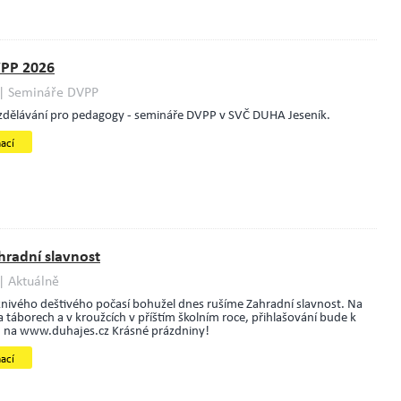
PP 2026
| Semináře DVPP
zdělávání pro pedagogy - semináře DVPP v SVČ DUHA Jeseník.
mací
hradní slavnost
| Aktuálně
nivého deštivého počasí bohužel dnes rušíme Zahradní slavnost. Na
a táborech a v kroužcích v příštím školním roce, přihlašování bude k
8. na www.duhajes.cz Krásné prázdniny!
mací