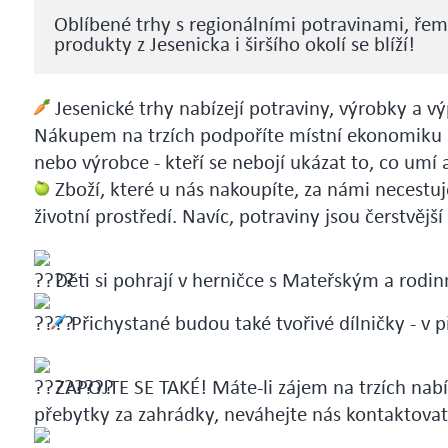
Oblíbené trhy s regionálními potravinami, řem
produkty z Jesenicka i širšího okolí se blíží!
Jesenické trhy nabízejí potraviny, výrobky a výp
Nákupem na trzích podpoříte místní ekonomiku a 
nebo výrobce - kteří se nebojí ukázat to, co umí a
Zboží, které u nás nakoupíte, za námi necestuj
životní prostředí. Navíc, potraviny jsou čerstvější
Děti si pohrají v herničce s Mateřským a rodi
Přichystané budou také tvořivé dílničky - v 
ZAPOJTE SE TAKÉ! Máte-li zájem na trzích nabí
přebytky za zahrádky, neváhejte nás kontaktovat