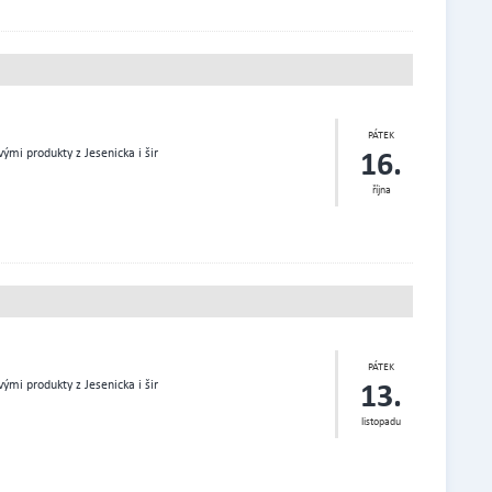
PÁTEK
16.
ými produkty z Jesenicka i šir
října
PÁTEK
13.
ými produkty z Jesenicka i šir
listopadu