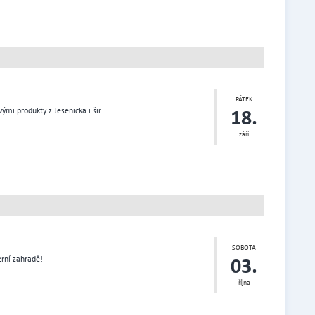
PÁTEK
18.
ými produkty z Jesenicka i šir
září
SOBOTA
03.
erní zahradě!
října