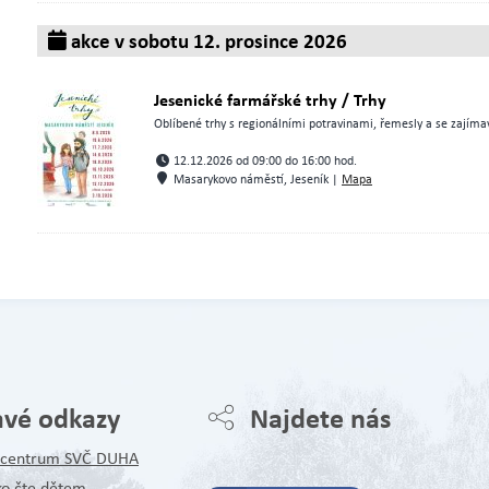
akce v sobotu 12. prosince 2026
Jesenické farmářské trhy / Trhy
Oblíbené trhy s regionálními potravinami, řemesly a se zajímav
12.12.2026 od 09:00 do 16:00 hod.
Masarykovo náměstí, Jeseník |
Mapa
avé odkazy
Najdete nás
é centrum SVČ DUHA
ko čte dětem