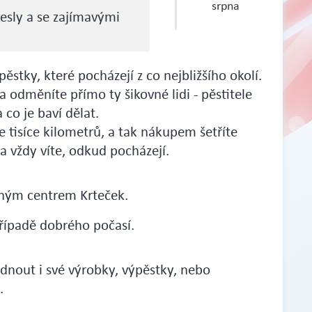
srpna
esly a se zajímavými
ěstky, které pocházejí z co nejbližšího okolí.
odměníte přímo ty šikovné lidi - pěstitele
 co je baví dělat.
e tisíce kilometrů, a tak nákupem šetříte
 a vždy víte, odkud pocházejí.
nným centrem Krteček.
případě dobrého počasí.
dnout i své výrobky, výpěstky, nebo
.