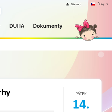
Česky
Sitemap
m
DUHA
Dokumenty
rhy
PÁTEK
14.