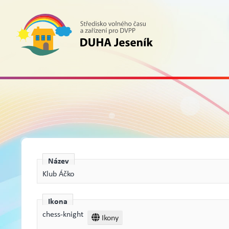
Název
Klub Áčko
Ikona
chess-knight
Ikony