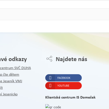
avé odkazy
Najdete nás
é centrum SVČ DUHA
ko čte dětem
FACEBOOK
ce Jeseník VMJ
YOUTUBE
ít
í Jesenicko
Klientské centrum IS Domeček