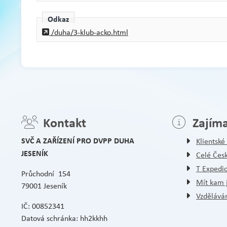
Odkaz
/duha/3-klub-acko.html
Kontakt
Zajím
SVČ A ZAŘÍZENÍ PRO DVPP DUHA
Klientsk
JESENÍK
Celé Čes
T Expedi
Průchodní 154
Mít kam j
79001 Jeseník
Vzděláván
IČ: 00852341
Datová schránka: hh2kkhh