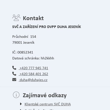
Kontakt
SVČ A ZAŘÍZENÍ PRO DVPP DUHA JESENÍK
Průchodní 154
79001 Jeseník
IČ: 00852341
Datová schránka: hh2kkhh
+420 777 945 741
+420 584 401 262
duha@duhajes.cz
Zajímavé odkazy
Klientské centrum SVČ DUHA