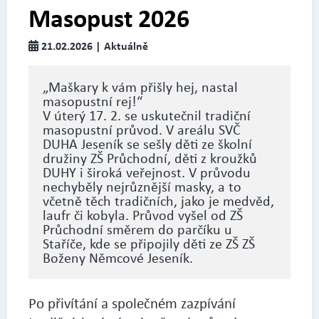
Masopust 2026
21.02.2026 | Aktuálně
„Maškary k vám přišly hej, nastal
masopustní rej!“
V úterý 17. 2. se uskutečnil tradiční
masopustní průvod. V areálu SVČ
DUHA Jeseník se sešly děti ze školní
družiny ZŠ Průchodní, děti z kroužků
DUHY i široká veřejnost. V průvodu
nechyběly nejrůznější masky, a to
včetně těch tradičních, jako je medvěd,
laufr či kobyla. Průvod vyšel od ZŠ
Průchodní směrem do parčíku u
Staříče, kde se připojily děti ze ZŠ ZŠ
Boženy Němcové Jeseník.
Po přivítání a společném zazpívání