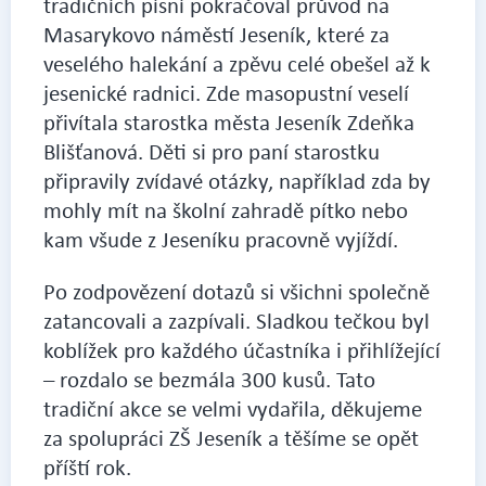
tradičních písní pokračoval průvod na
Masarykovo náměstí Jeseník, které za
veselého halekání a zpěvu celé obešel až k
jesenické radnici. Zde masopustní veselí
přivítala starostka města Jeseník Zdeňka
Blišťanová. Děti si pro paní starostku
připravily zvídavé otázky, například zda by
mohly mít na školní zahradě pítko nebo
kam všude z Jeseníku pracovně vyjíždí.
Po zodpovězení dotazů si všichni společně
zatancovali a zazpívali. Sladkou tečkou byl
koblížek pro každého účastníka i přihlížející
– rozdalo se bezmála 300 kusů. Tato
tradiční akce se velmi vydařila, děkujeme
za spolupráci ZŠ Jeseník a těšíme se opět
příští rok.