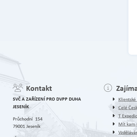
Kontakt
Zajím
SVČ A ZAŘÍZENÍ PRO DVPP DUHA
Klientsk
JESENÍK
Celé Čes
T Expedi
Průchodní 154
Mít kam j
79001 Jeseník
Vzděláván