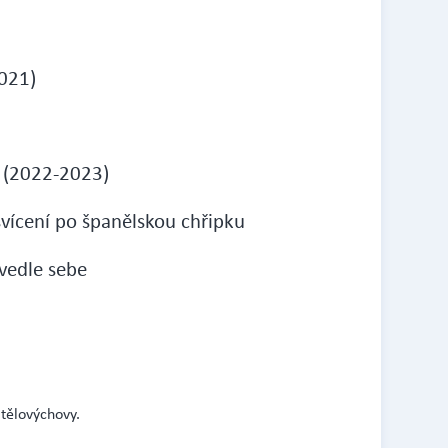
021)
 (2022-2023)
svícení po španělskou chřipku
 vedle sebe
 tělovýchovy.