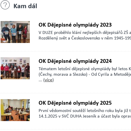
Kam dál
OK Dějepisné olympiády 2023
V DUZE proběhlo klání nejlepších dějepisářů ZŠ 
Rozdělený svět a Československo v něm 1945-1992.
OK Dějepisné olympiády 2024
Tématem letošní dějepisné olympiády byl letos K
(Čechy, morava a Slezsko) - Od Cyrila a Metoděj
... (
více
)
OK Dějepisné olympiády 2025
První vědomostní soutěží letošního roku byla již
14.1.2025 v SVČ DUHA Jeseník a účast byla oprav