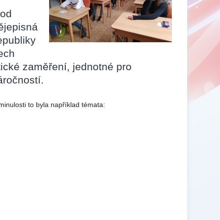
 od
ějepisná
epubliky
řech
tické zaměření, jednotné pro
áročností.
inulosti to byla například témata: