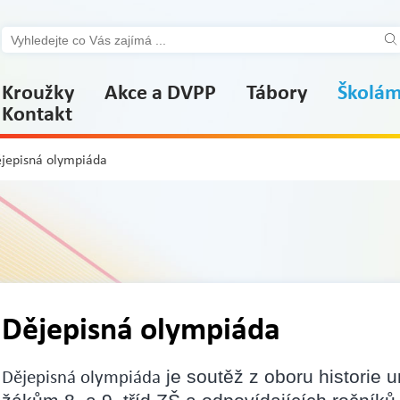
Kroužky
Akce a DVPP
Tábory
Školá
Kontakt
jepisná olympiáda
Dějepisná olympiáda
Dějepisná olympiáda
je soutěž z oboru historie 