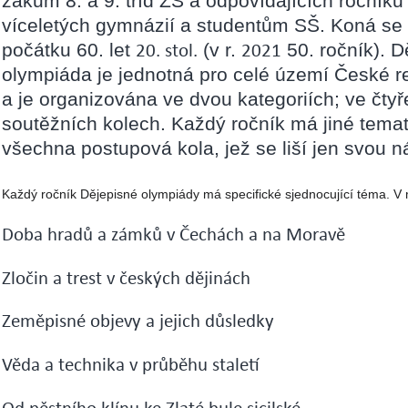
žákům 8. a 9. tříd ZŠ a odpovídajících ročníků
víceletých gymnázií a studentům SŠ. Koná se
20. stol.
2021
počátku 60. let
(v r.
50. ročník).
D
olympiáda je jednotná pro celé území České r
a je organizována ve dvou kategoriích; ve čty
soutěžních kolech. Každý ročník má jiné tema
všechna postupová kola, jež se liší jen svou n
Každý ročník Dějepisné olympiády má specifické sjednocující téma. V m
Doba hradů a zámků v Čechách a na Moravě
Zločin a trest v českých dějinách
Zeměpisné objevy a jejich důsledky
Věda a technika v průběhu staletí
Od pěstního klínu ke Zlaté bule sicilské