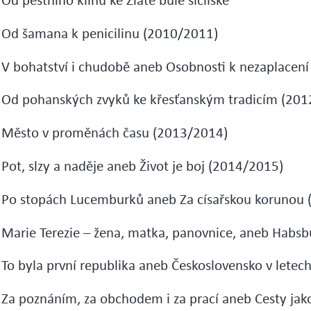
Od šamana k penicilinu (2010/2011)
V bohatství i chudobě aneb Osobnosti k nezaplacen
Od pohanských zvyků ke křesťanským tradicím (201
Město v proměnách času (2013/2014)
Pot, slzy a naděje aneb Život je boj (2014/2015)
Po stopách Lucemburků aneb Za císařskou korunou
Marie Terezie – žena, matka, panovnice, aneb Habsb
To byla první republika aneb Československo v lete
Za poznáním, za obchodem i za prací aneb Cesty jako