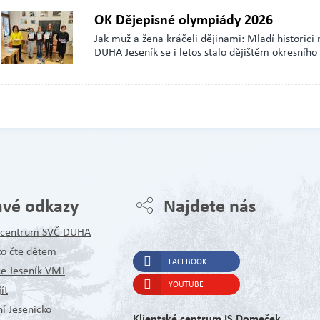
OK Dějepisné olympiády 2026
Jak muž a žena kráčeli dějinami: Mladí historici 
DUHA Jeseník se i letos stalo dějištěm okresníh
avé odkazy
Najdete nás
é centrum SVČ DUHA
ko čte dětem
FACEBOOK
ce Jeseník VMJ
YOUTUBE
ít
í Jesenicko
Klientské centrum IS Domeček