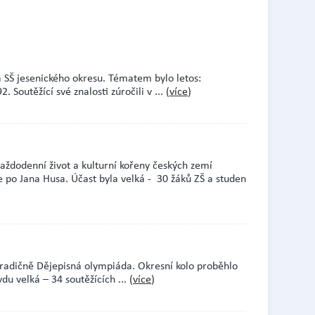
a SŠ jesenického okresu. Tématem bylo letos:
 Soutěžící své znalosti zúročili v
... (
více
)
aždodenní život a kulturní kořeny českých zemí
e po Jana Husa. Účast byla velká - 30 žáků ZŠ a studen
 tradičně Dějepisná olympiáda. Okresní kolo proběhlo
du velká – 34 soutěžících
... (
více
)