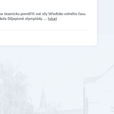
na Jesenicku poměřili své síly Středisko volného času
o kola Dějepisné olympiády.
... (
více
)