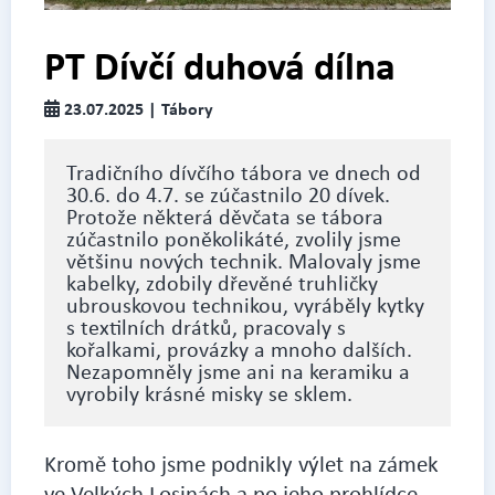
PT Dívčí duhová dílna
23.07.2025 | Tábory
Tradičního dívčího tábora ve dnech od
30.6. do 4.7. se zúčastnilo 20 dívek.
Protože některá děvčata se tábora
zúčastnilo poněkolikáté, zvolily jsme
většinu nových technik. Malovaly jsme
kabelky, zdobily dřevěné truhličky
ubrouskovou technikou, vyráběly kytky
s textilních drátků, pracovaly s
kořalkami, provázky a mnoho dalších.
Nezapomněly jsme ani na keramiku a
vyrobily krásné misky se sklem.
Kromě toho jsme podnikly výlet na zámek
ve Velkých Losinách a po jeho prohlídce