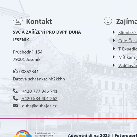
Kontakt
Zajím
SVČ A ZAŘÍZENÍ PRO DVPP DUHA
Klientsk
JESENÍK
Celé Čes
T Expedi
Průchodní 154
Mít kam j
79001 Jeseník
Vzděláván
IČ: 00852341
Datová schránka: hh2kkhh
+420 777 945 741
+420 584 401 262
duha@duhajes.cz
Adventní dílna 2025 | Fotorepor