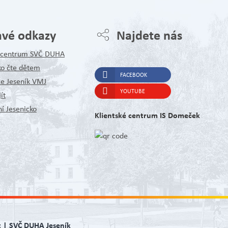
avé odkazy
Najdete nás
é centrum SVČ DUHA
ko čte dětem
FACEBOOK
ce Jeseník VMJ
YOUTUBE
ít
í Jesenicko
Klientské centrum IS Domeček
t | SVČ DUHA Jeseník