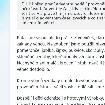
DUHU před první adventní nedělí provonělo
očekávání. Advent je čas, kdy se člověk tro
těšit se – a právě tím jsme otevřeli letošní
jsme si o adventním čase, zvycích a co zna
adventním věnci.
Pak jsme se pustili do práce. Z větviček, da
základy věnců. Na zdobení jsme použili hlav
pomeranče, jablka, šípky, bukvice, skořápky,
skleněné ozdoby, které dodaly věncům vlastn
Nechybělo ani malé „krocení“ stuh, naučili j
věnec dozdobila.
Kromě věnců vznikaly i malé dřevěné vánočn
provoněl místnost včelí vosk – odlévali jsm
Dospělí i děti odcházeli s hotovými výrobky, 
přinést kousek sváteční atmosféry i do naš