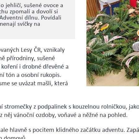
 jehličí, sušené ovoce a
chu zpomalí a dovolí si
 Adventní dílnu. Povídali
menají svíčky na
rovaných Lesy ČR, vznikaly
ně přírodniny, sušené
 koření i drobné dřevěné a
í tón a osobní rukopis.
sme se uvázat mašli, která
í stromečky z podpalinek s kouzelnou rolničkou, jak
e z něj vánoční ozdoby, voňavé a něžné na pohled.
ale hlavně s pocitem klidného začátku adventu. Zapálil
ich domovů.