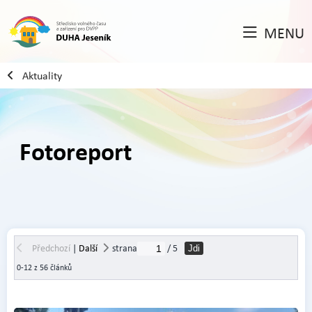
MENU
Aktuality
Fotoreport
Předchozí
|
Další
strana
/ 5
Jdi
0-12 z 56 článků