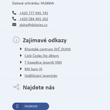
Datová schránka: hh2kkhh
+420 777 945 741
+420 584 401 262
duha@duhajes.cz
Zajímavé odkazy
Klientské centrum SVČ DUHA
Celé Česko čte dětem
T Expedice Jeseník VMJ
Mít kam jít
Vzdělávání Jesenicko
Najdete nás
FACEBOOK