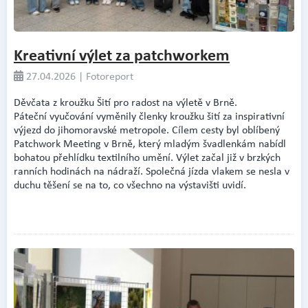
Kreativní výlet za patchworkem
27.04.2026 | Fotoreport
Děvčata z kroužku Šití pro radost na výletě v Brně.
Páteční vyučování vyměnily členky kroužku šití za inspirativní
výjezd do jihomoravské metropole. Cílem cesty byl oblíbený
Patchwork Meeting v Brně, který mladým švadlenkám nabídl
bohatou přehlídku textilního umění. Výlet začal již v brzkých
ranních hodinách na nádraží. Společná jízda vlakem se nesla v
duchu těšení se na to, co všechno na výstavišti uvidí.