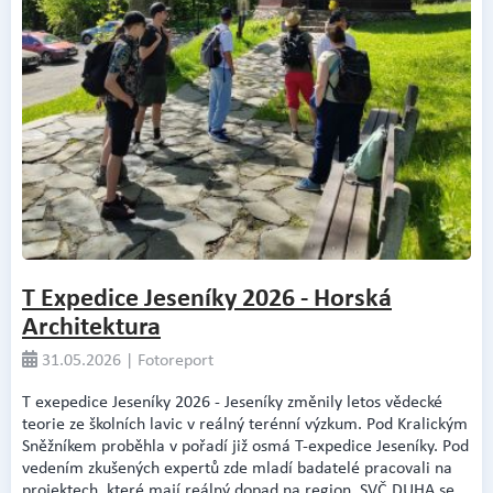
T Expedice Jeseníky 2026 - Horská
Architektura
31.05.2026 | Fotoreport
T exepedice Jeseníky 2026 - Jeseníky změnily letos vědecké
teorie ze školních lavic v reálný terénní výzkum. Pod Kralickým
Sněžníkem proběhla v pořadí již osmá T-expedice Jeseníky. Pod
vedením zkušených expertů zde mladí badatelé pracovali na
projektech, které mají reálný dopad na region. SVČ DUHA se