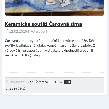
Keramická soutěž Čarovná zima
12.02.2026 | Fotoreport
Čarovná zima - bylo téma letošní keramické soutěže. Děti
tvořily krajinky, sněhuláky, vánoční stromečky a ozdoby. Z
výrobků jsme uspořádali výstavku a vyhodnotili a ocenili
nejnápaditější výrobky.
Předchozí
|
Další
strana
/ 5
Jdi
0-12 z 56 článků