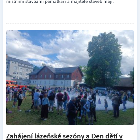
místními stavbami památkáři a majitelé staveb mají.
Zahájení lázeňské sezóny a Den dětí v