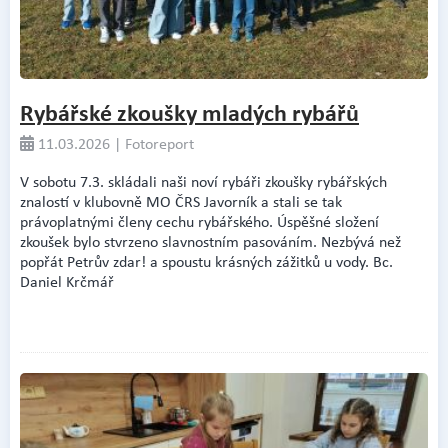
Rybářské zkoušky mladých rybářů
11.03.2026 | Fotoreport
V sobotu 7.3. skládali naši noví rybáři zkoušky rybářských
znalostí v klubovně MO ČRS Javorník a stali se tak
právoplatnými členy cechu rybářského. Úspěšné složení
zkoušek bylo stvrzeno slavnostním pasováním. Nezbývá než
popřát Petrův zdar! a spoustu krásných zážitků u vody. Bc.
Daniel Krčmář