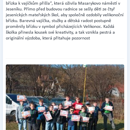
břízka k vajíčkům přišla“, která oživila Masarykovo náměstí v
Jeseníku. Přímo před budovou radnice se sešly děti ze čtyř
jeseníckých mateřských škol, aby společně ozdobily velikonoční
břízku. Barevná vajíčka, stužky a dětská radost postupně
proměnily břízku v symbol přicházejících Velikonoc. Každá
školka přinesla kousek své kreativity, a tak vznikla pestrá a
originální výzdoba, která přitahuje pozornost