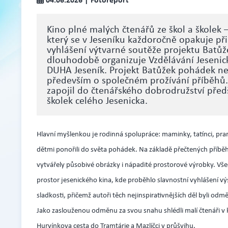
Kino plné malých čtenářů ze škol a školek – 
který se v Jeseníku každoročně opakuje při 
vyhlášení výtvarné soutěže projektu Batůž
dlouhodobě organizuje Vzdělávání Jesenick
DUHA Jeseník. Projekt Batůžek pohádek nen
především o společném prožívání příběhů.
zapojil do čtenářského dobrodružství před
školek celého Jesenicka.
Hlavní myšlenkou je rodinná spolupráce: maminky, tatínci, praro
dětmi ponořili do světa pohádek. Na základě přečtených příbě
vytvářely působivé obrázky i nápadité prostorové výrobky. Vš
prostor jesenického kina, kde proběhlo slavnostní vyhlášení vý
sladkosti, přičemž autoři těch nejinspirativnějších děl byli 
Jako zaslouženou odměnu za svou snahu shlédli malí čtenáři v
Hurvínkova cesta do Tramtárie a Mazlíčci v průšvihu.