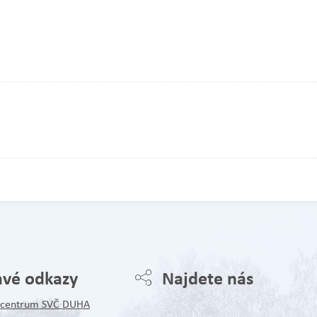
avé odkazy
Najdete nás
é centrum SVČ DUHA