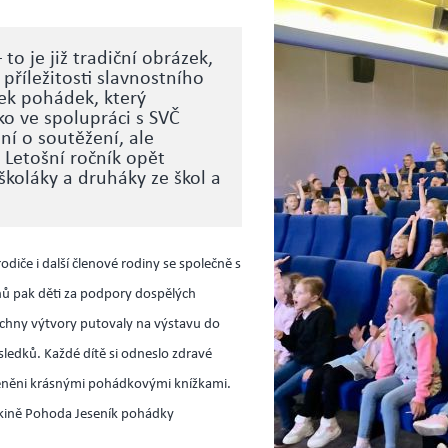
to je již tradiční obrázek,
příležitosti slavnostního
ek pohádek, který
o ve spolupráci s SVČ
í o soutěžení, ale
 Letošní ročník opět
školáky a druháky ze škol a
diče i další členové rodiny se společně s
hů pak děti za podpory dospělých
echny výtvory putovaly na výstavu do
sledků. Každé dítě si odneslo zdravé
odměněni krásnými pohádkovými knížkami.
 kině Pohoda Jeseník pohádky