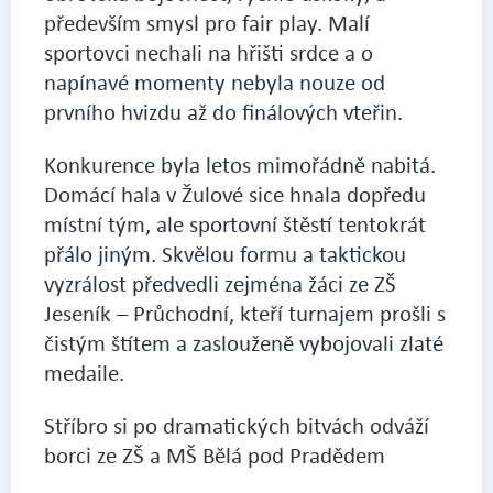
především smysl pro fair play. Malí
sportovci nechali na hřišti srdce a o
napínavé momenty nebyla nouze od
prvního hvizdu až do finálových vteřin.
Konkurence byla letos mimořádně nabitá.
Domácí hala v Žulové sice hnala dopředu
místní tým, ale sportovní štěstí tentokrát
přálo jiným. Skvělou formu a taktickou
vyzrálost předvedli zejména žáci ze ZŠ
Jeseník – Průchodní, kteří turnajem prošli s
čistým štítem a zaslouženě vybojovali zlaté
medaile.
Stříbro si po dramatických bitvách odváží
borci ze ZŠ a MŠ Bělá pod Pradědem