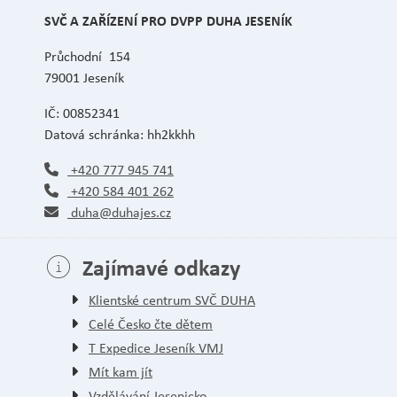
SVČ A ZAŘÍZENÍ PRO DVPP DUHA JESENÍK
Průchodní 154
79001 Jeseník
IČ: 00852341
Datová schránka: hh2kkhh
+420 777 945 741
+420 584 401 262
duha@duhajes.cz
Zajímavé odkazy
Klientské centrum SVČ DUHA
Celé Česko čte dětem
T Expedice Jeseník VMJ
Mít kam jít
Vzdělávání Jesenicko