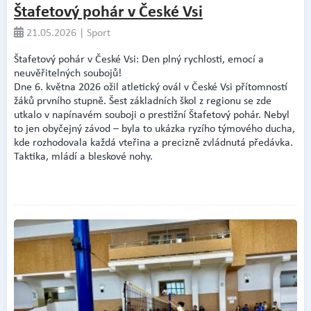
Štafetový pohár v České Vsi
21.05.2026 | Sport
Štafetový pohár v České Vsi: Den plný rychlosti, emocí a
neuvěřitelných soubojů!
Dne 6. května 2026 ožil atletický ovál v České Vsi přítomností
žáků prvního stupně. Šest základních škol z regionu se zde
utkalo v napínavém souboji o prestižní Štafetový pohár. Nebyl
to jen obyčejný závod – byla to ukázka ryzího týmového ducha,
kde rozhodovala každá vteřina a precizně zvládnutá předávka.
Taktika, mládí a bleskové nohy.