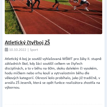
Atletický čtyřboj ZŠ
10.10.2022 | Sport
Atletický 4-boj je soutěž vyhlašovaná MŠMT pro žáky II. stupně
základních škol, kdy žáci soutěží celkem ve čtyřech
disciplínách, a to v běhu na 60m, skoku dalekém či vysokém,
hodu míčkem nebo vrhu koulí a vytrvalostním běhu dle
věkových kategorií. Okresní kolo probíhalo, jako již tradičně, v
areálu ZŠ Jeseník, která se opět funkce realizátora zhostila na
výbornou.