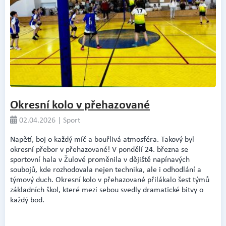
Okresní kolo v přehazované
02.04.2026 | Sport
Napětí, boj o každý míč a bouřlivá atmosféra. Takový byl
okresní přebor v přehazované! V pondělí 24. března se
sportovní hala v Žulové proměnila v dějiště napínavých
soubojů, kde rozhodovala nejen technika, ale i odhodlání a
týmový duch. Okresní kolo v přehazované přilákalo šest týmů
základních škol, které mezi sebou svedly dramatické bitvy o
každý bod.