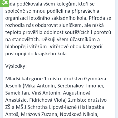
ráda poděkovala všem kolegům, kteří se
společně se mnou podíleli na přípravách a
organizaci letošního základního kola. Příroda se
rozhodla nás obdarovat sluníčkem, ale nízká
teplota prověřila odolnost soutěžících i porotců
na stanovištích. Děkuji všem účastníkům a
blahopřeji vítězům. Vítězové obou kategorií
postupují do krajského kola.
Výsledky:
Mladší kategorie 1.místo: družstvo Gymnázia
Jeseník (Mika Antonín, Serebriakov Timofiei,
Samek Jan, Vinš Antonín, Augustinová
Anastázie, Fidrichová Viola) 2.místo: družstvo
ZŠ a MŠ J.Schrotha Lipová-lázně (Hatlapatka
Antoš, Mrázová Zuzana, Nováková Nikola,