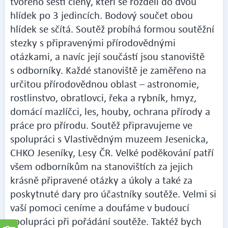
tvořeno šesti členy, kteří se rozdělí do dvou
hlídek po 3 jedincích. Bodový součet obou
hlídek se sčítá. Soutěž probíhá formou soutěžní
stezky s připravenými přírodovědnými
otázkami, a navíc její součástí jsou stanoviště
s odborníky. Každé stanoviště je zaměřeno na
určitou přírodovědnou oblast – astronomie,
rostlinstvo, obratlovci, řeka a rybník, hmyz,
domácí mazlíčci, les, houby, ochrana přírody a
práce pro přírodu. Soutěž připravujeme ve
spolupráci s Vlastivědným muzeem Jesenicka,
CHKO Jeseníky, Lesy ČR. Velké poděkování patří
všem odborníkům na stanovištích za jejich
krásně připravené otázky a úkoly a také za
poskytnuté dary pro účastníky soutěže. Velmi si
vaší pomoci ceníme a doufáme v budoucí
spolupráci při pořádání soutěže. Taktéž bych