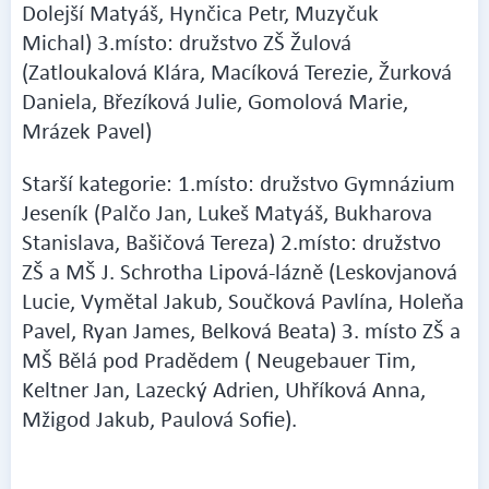
Dolejší Matyáš, Hynčica Petr, Muzyčuk
Michal) 3.místo: družstvo ZŠ Žulová
(Zatloukalová Klára, Macíková Terezie, Žurková
Daniela, Březíková Julie, Gomolová Marie,
Mrázek Pavel)
Starší kategorie: 1.místo: družstvo Gymnázium
Jeseník (Palčo Jan, Lukeš Matyáš, Bukharova
Stanislava, Bašičová Tereza) 2.místo: družstvo
ZŠ a MŠ J. Schrotha Lipová-lázně (Leskovjanová
Lucie, Vymětal Jakub, Součková Pavlína, Holeňa
Pavel, Ryan James, Belková Beata) 3. místo ZŠ a
MŠ Bělá pod Pradědem ( Neugebauer Tim,
Keltner Jan, Lazecký Adrien, Uhříková Anna,
Mžigod Jakub, Paulová Sofie).