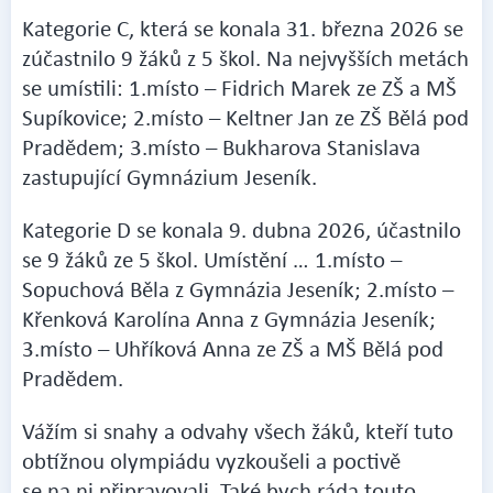
Kategorie C, která se konala 31. března 2026 se
zúčastnilo 9 žáků z 5 škol. Na nejvyšších metách
se umístili: 1.místo – Fidrich Marek ze ZŠ a MŠ
Supíkovice; 2.místo – Keltner Jan ze ZŠ Bělá pod
Pradědem; 3.místo – Bukharova Stanislava
zastupující Gymnázium Jeseník.
Kategorie D se konala 9. dubna 2026, účastnilo
se 9 žáků ze 5 škol. Umístění … 1.místo –
Sopuchová Běla z Gymnázia Jeseník; 2.místo –
Křenková Karolína Anna z Gymnázia Jeseník;
3.místo – Uhříková Anna ze ZŠ a MŠ Bělá pod
Pradědem.
Vážím si snahy a odvahy všech žáků, kteří tuto
obtížnou olympiádu vyzkoušeli a poctivě
se na ni připravovali. Také bych ráda touto